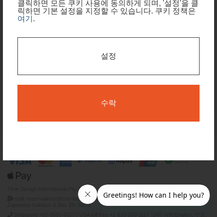
클릭하면 모든 쿠키 사용에 동의하게 되며, '설정'을 클
릭하면 기본 설정을 지정할 수 있습니다. 쿠키 정책은
여행 기간
여기
.
여행 기간 중 일부 날짜에만 숙소 필요
설정
예약 가능한 날짜 확인하기
검색
수락
이용 약관
개인 정보보호 정책
Time Design International Pte. Ltd.
mail: reservations@tour-list.com *weekdays 10:00 a.m.–5:00 p.m. (JST), excluding
Japanese holidays & Dec 29–Jan 3
Singapore +65-6550-6327 / USA toll free +1-833-203-1117 *24/7 IVR(English, 中文,