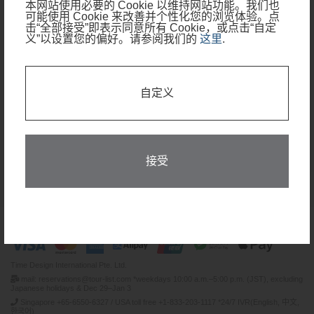
本网站使用必要的 Cookie 以维持网站功能。我们也
可能使用 Cookie 来改善并个性化您的浏览体验。点
击“全部接受”即表示同意所有 Cookie，或点击“自定
旅行期间
义”以设置您的偏好。请参阅我们的
这里
.
我的行程只有部分日期需要住宿
自定义
查看可预订日期
搜索
接受
条款和条件
隐私政策
Time Design International Pte. Ltd.
mail: reservations@tour-list.com *weekdays 10:00 a.m.–5:00 p.m. (JST), excluding
Japanese holidays & Dec 29–Jan 3
Singapore +65-6550-6327 / USA toll free +1-833-203-1117 *24/7 IVR(English, 中文,
한국어)