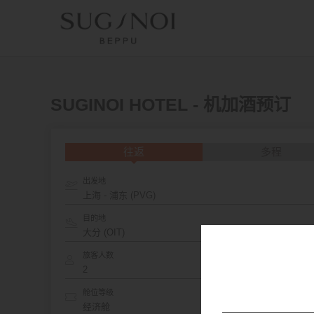
SUGINOI HOTEL - 机加酒预订
往返
多程
出发地
上海 - 浦东 (PVG)
目的地
旅客人数
舱位等级