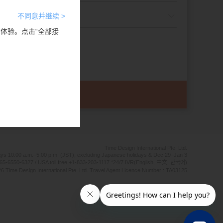
不同意并继续 >
览体验。点击“全部接
Time Design International Pte. Ltd.
ays 10:00 a.m.–5:00 p.m. (JST), excluding Japanese holidays & Dec 29–Jan 3
65-6550-6327 / USA toll free +1-833-203-1117 *24/7 IVR(English, 中文, 한국어)
6 Time Design International Pte. Ltd. Travel Agent Licence Number : TA03125