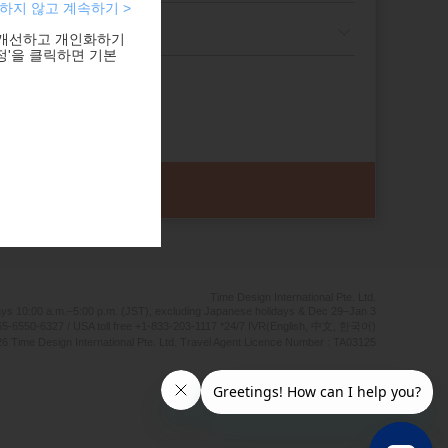
하지 않고 계속하기 >
 개선하고 개인화하기
정'을 클릭하면 기본
Time Design International Pte. Ltd.
ays 10:00 a.m.–5:00 p.m. (JST), excluding Japanese holidays & Dec 29–Jan 3
5-6550-6327 / USA toll free +1-833-203-1117 *24/7 IVR(English, 中文, 한국어)
6 Time Design International Pte. Ltd. Travel Agent Licence Number : TA03125