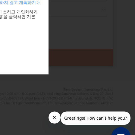
하지 않고 계속하기 >
 개선하고 개인화하기
정'을 클릭하면 기본
Time Design International Pte. Ltd.
ays 10:00 a.m.–5:00 p.m. (JST), excluding Japanese holidays & Dec 29–Jan 3
5-6550-6327 / USA toll free +1-833-203-1117 *24/7 IVR(English, 中文, 한국어)
6 Time Design International Pte. Ltd. Travel Agent Licence Number : TA03125