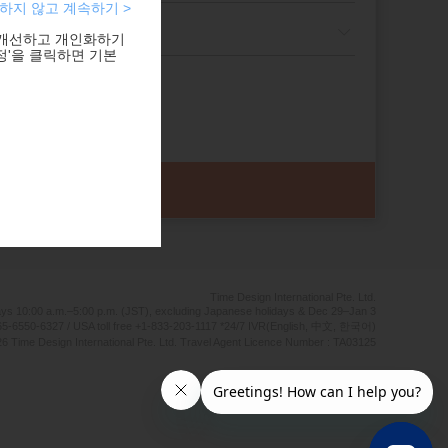
하지 않고 계속하기 >
 개선하고 개인화하기
정'을 클릭하면 기본
Time Design International Pte. Ltd.
ays 10:00 a.m.–5:00 p.m. (JST), excluding Japanese holidays & Dec 29–Jan 3
5-6550-6327 / USA toll free +1-833-203-1117 *24/7 IVR(English, 中文, 한국어)
6 Time Design International Pte. Ltd. Travel Agent Licence Number : TA03125