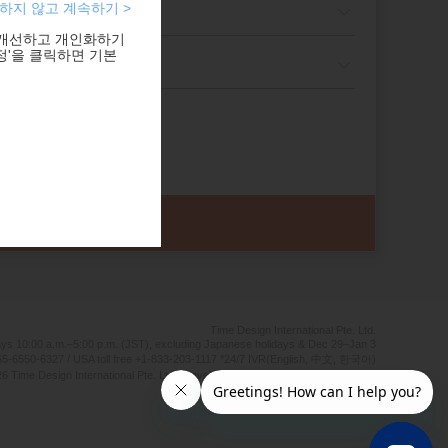
하지 않고 계속하기 >
 개선하고 개인화하기
정'을 클릭하면 기본
Time Design International Pte. Ltd.
ays 10:00 a.m.–5:00 p.m. (JST), excluding Japanese holidays & Dec 29–Jan 3
5-6550-6327 / USA toll free +1-833-203-1117 *24/7 IVR(English, 中文, 한국어)
6 Time Design International Pte. Ltd. Travel Agent Licence Number : TA03125