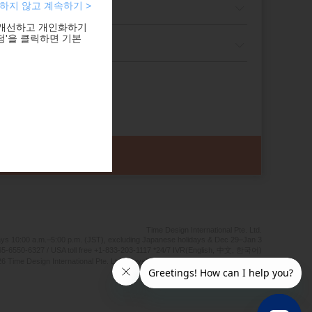
하지 않고 계속하기 >
 개선하고 개인화하기
정'을 클릭하면 기본
Time Design International Pte. Ltd.
ays 10:00 a.m.–5:00 p.m. (JST), excluding Japanese holidays & Dec 29–Jan 3
5-6550-6327 / USA toll free +1-833-203-1117 *24/7 IVR(English, 中文, 한국어)
6 Time Design International Pte. Ltd. Travel Agent Licence Number : TA03125