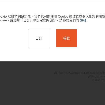
ookie 以維持網站功能。我們也可能使用 Cookie 來改善並個人化您的
ookie，或點擊「自訂」以設定您的偏好。請參閱我們的
這裡
.
自訂
接受
搜尋
mail: reservations@tour-list.com *weekd
Singapore +
© 2019-202