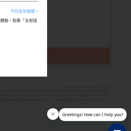
不同意並繼續 >
瀏覽體驗。點擊「全部接
Time Design International Pte. Ltd.
ays 10:00 a.m.–5:00 p.m. (JST), excluding Japanese holidays & Dec 29–Jan 3
65-6550-6327 / USA toll free +1-833-203-1117 *24/7 IVR(English, 中文, 한국어)
6 Time Design International Pte. Ltd. Travel Agent Licence Number : TA03125