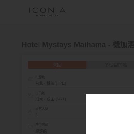
Hotel Mystays Maihama - 機
來回
多個目的地
出發地
台北 - 桃園 (TPE)
目的地
旅客人數
座位等級