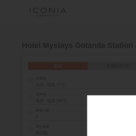
Hotel Mystays Gotanda Stati
來回
多個目的地
出發地
台北 - 桃園 (TPE)
目的地
旅客人數
座位等級