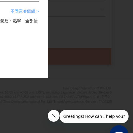
不同意並繼續 >
瀏覽體驗。點擊「全部接
Time Design International Pte. Ltd.
ays 10:00 a.m.–5:00 p.m. (JST), excluding Japanese holidays & Dec 29–Jan 3
65-6550-6327 / USA toll free +1-833-203-1117 *24/7 IVR(English, 中文, 한국어)
6 Time Design International Pte. Ltd. Travel Agent Licence Number : TA03125