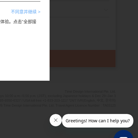
不同意并继续 >
览体验。点击“全部接
Time Design International Pte. Ltd.
ays 10:00 a.m.–5:00 p.m. (JST), excluding Japanese holidays & Dec 29–Jan 3
65-6550-6327 / USA toll free +1-833-203-1117 *24/7 IVR(English, 中文, 한국어)
6 Time Design International Pte. Ltd. Travel Agent Licence Number : TA03125