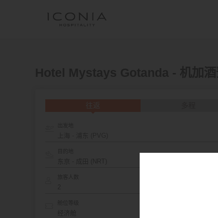
Hotel Mystays Gotanda - 机
往返
多程
出发地
上海 - 浦东 (PVG)
目的地
旅客人数
舱位等级