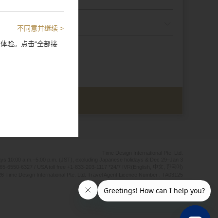
不同意并继续 >
览体验。点击“全部接
Time Design International Pte. Ltd.
ays 10:00 a.m.–5:00 p.m. (JST), excluding Japanese holidays & Dec 29–Jan 3
65-6550-6327 / USA toll free +1-833-203-1117 *24/7 IVR(English, 中文, 한국어)
6 Time Design International Pte. Ltd. Travel Agent Licence Number : TA03125