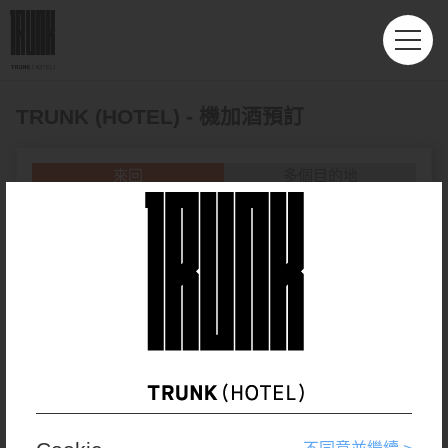
TRUNK (HOTEL) - 機加酒預訂
來回
多個目的地
出發地
台北 - 桃園 (TPE)
目的地
旅客人數
座位等級
旅行期間