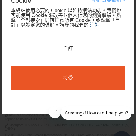
Cookie
不同意並繼續 >
本網站使用必要的 Cookie 以維持網站功能。我們也
可能使用 Cookie 來改善並個人化您的瀏覽體驗。點
我只需要部分行程的住宿
擊「全部接受」即可同意所有 Cookie，或點擊「自
訂」以設定您的偏好。請參閱我們的
這裡
.
查看可預訂日期
自訂
搜尋
接受
條款和條件
隱私條款
Time Design International Pte. Ltd.
mail: reservations@tour-list.com *weekdays 10:00 a.m.–5:00 p.m. (JST), excluding
Japanese holidays & Dec 29–Jan 3
Singapore +65-6550-6327 / USA toll free +1-833-203-1117 *24/7 IVR(English, 中文,
한국어)
© 2019-2026 Time Design International Pte. Ltd. Travel Agent Licence Number :