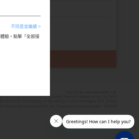
不同意並繼續 >
瀏覽體驗。點擊「全部接
Time Design International Pte. Ltd.
ays 10:00 a.m.–5:00 p.m. (JST), excluding Japanese holidays & Dec 29–Jan 3
65-6550-6327 / USA toll free +1-833-203-1117 *24/7 IVR(English, 中文, 한국어)
6 Time Design International Pte. Ltd. Travel Agent Licence Number : TA03125