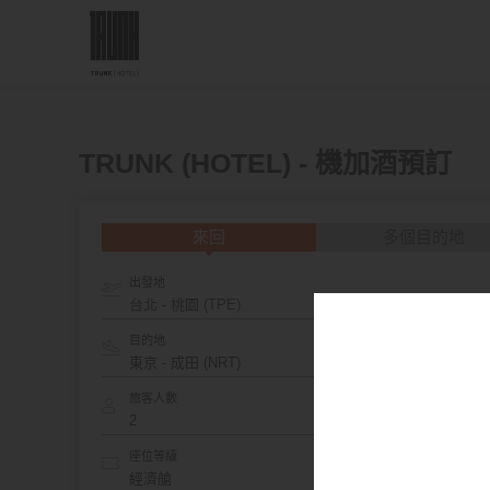
TRUNK (HOTEL) - 機加酒預訂
來回
多個目的地
出發地
台北 - 桃園 (TPE)
目的地
旅客人數
座位等級