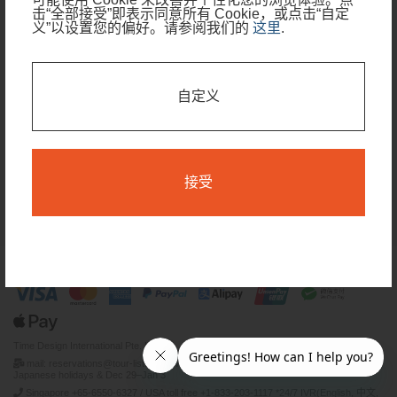
击“全部接受”即表示同意所有 Cookie，或点击“自定
旅行期间
义”以设置您的偏好。请参阅我们的
这里
.
我的行程只有部分日期需要住宿
自定义
查看可预订日期
搜索
接受
条款和条件
隐私政策
Time Design International Pte. Ltd.
mail: reservations@tour-list.com *weekdays 10:00 a.m.–5:00 p.m. (JST), excluding
Japanese holidays & Dec 29–Jan 3
Singapore +65-6550-6327 / USA toll free +1-833-203-1117 *24/7 IVR(English, 中文,