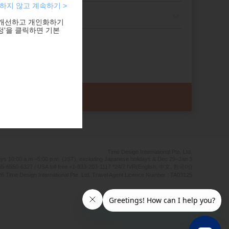
하지 않고 계속하기 >
 개선하고 개인화하기
정'을 클릭하면 기본
Time Design International Pte. Ltd.
ays 10:00 a.m.–5:00 p.m. (JST), excluding Japanese holidays & Dec 29–Jan 3
5-6550-6327 / USA toll free +1-833-203-1117 *24/7 IVR(English, 中文, 한국어)
6 Time Design International Pte. Ltd. Travel Agent Licence Number : TA03125