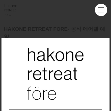
HAKONE RETREAT FORE- 공식 에어텔 예
약
왕복
다구간
출발지
서울 - 인천 (ICN)
목적지
인원수
좌석 등급