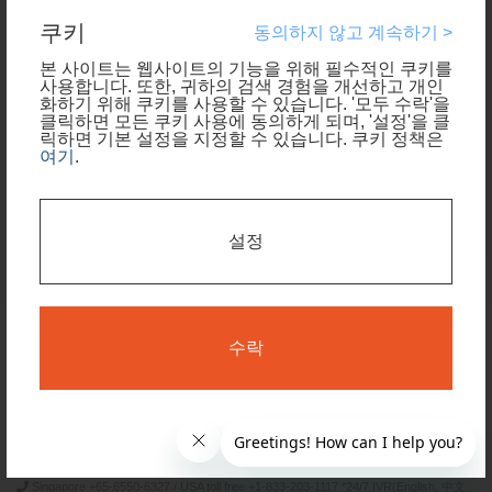
쿠키
여행 기간
동의하지 않고 계속하기 >
본 사이트는 웹사이트의 기능을 위해 필수적인 쿠키를
사용합니다. 또한, 귀하의 검색 경험을 개선하고 개인
여행 기간 중 일부 날짜에만 숙소 필요
화하기 위해 쿠키를 사용할 수 있습니다. '모두 수락'을
클릭하면 모든 쿠키 사용에 동의하게 되며, '설정'을 클
릭하면 기본 설정을 지정할 수 있습니다. 쿠키 정책은
예약 가능한 날짜 확인하기
여기
.
검색
설정
이용 약관
개인 정보보호 정책
수락
Time Design International Pte. Ltd.
mail: reservations@tour-list.com *weekdays 10:00 a.m.–5:00 p.m. (JST), excluding
Japanese holidays & Dec 29–Jan 3
Singapore +65-6550-6327 / USA toll free +1-833-203-1117 *24/7 IVR(English, 中文,