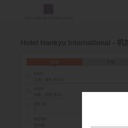
Hotel Hankyu International 
往返
多程
出发地
上海 - 浦东 (PVG)
目的地
旅客人数
舱位等级