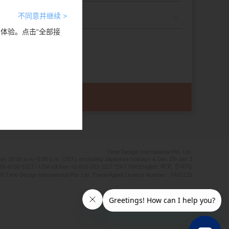
不同意并继续 >
览体验。点击“全部接
Time Design International Pte. Ltd.
ays 10:00 a.m.–5:00 p.m. (JST), excluding Japanese holidays & Dec 29–Jan 3
65-6550-6327 / USA toll free +1-833-203-1117 *24/7 IVR(English, 中文, 한국어)
6 Time Design International Pte. Ltd. Travel Agent Licence Number : TA03125