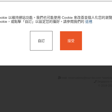
ookie 以維持網站功能。我們也可能使用 Cookie 來改善並個人化您的
ookie，或點擊「自訂」以設定您的偏好。請參閱我們的
這裡
.
自訂
接受
搜尋
mail: reservations@tour-list.com *weekd
Singapore +
© 2019-202