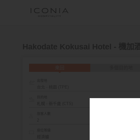
Hakodate Kokusai Hotel - 機
來回
多個目的地
出發地
台北 - 桃園 (TPE)
目的地
旅客人數
座位等級