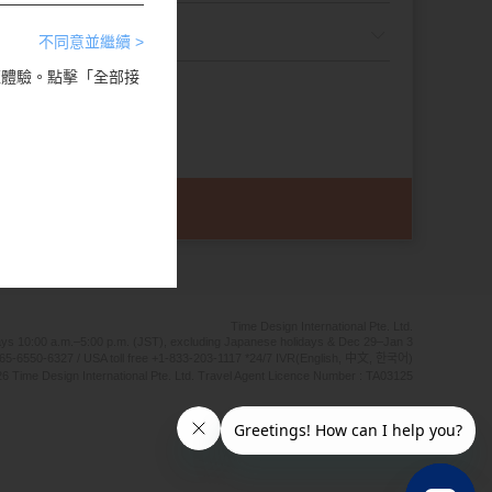
不同意並繼續 >
瀏覽體驗。點擊「全部接
Time Design International Pte. Ltd.
ays 10:00 a.m.–5:00 p.m. (JST), excluding Japanese holidays & Dec 29–Jan 3
65-6550-6327 / USA toll free +1-833-203-1117 *24/7 IVR(English, 中文, 한국어)
6 Time Design International Pte. Ltd. Travel Agent Licence Number : TA03125