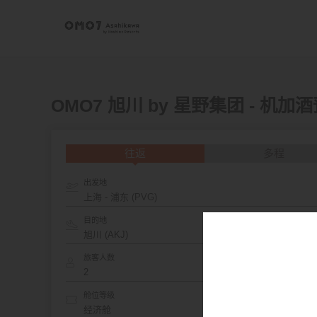
OMO7 旭川 by 星野集团 - 机加
往返
多程
出发地
上海 - 浦东 (PVG)
目的地
旅客人数
舱位等级