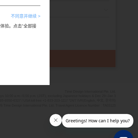
不同意并继续 >
览体验。点击“全部接
Time Design International Pte. Ltd.
ays 10:00 a.m.–5:00 p.m. (JST), excluding Japanese holidays & Dec 29–Jan 3
65-6550-6327 / USA toll free +1-833-203-1117 *24/7 IVR(English, 中文, 한국어)
6 Time Design International Pte. Ltd. Travel Agent Licence Number : TA03125