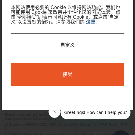
本网站使用必要的 Cookie 以维持网站功能。我们也
旅行期间
可能使用 Cookie 来改善并个性化您的浏览体验。点
击“全部接受”即表示同意所有 Cookie，或点击“自定
义”以设置您的偏好。请参阅我们的
这里
.
我的行程只有部分日期需要住宿
查看可预订日期
自定义
搜索
接受
条款和条件
隐私政策
Time Design International Pte. Ltd.
mail: reservations@tour-list.com *weekdays 10:00 a.m.–5:00 p.m. (JST), excluding
Japanese holidays & Dec 29–Jan 3
Singapore +65-6550-6327 / USA toll free +1-833-203-1117 *24/7 IVR(English, 中文,
한국어)
© 2019-2026 Time Design International Pte. Ltd. Travel Agent Licence Number :