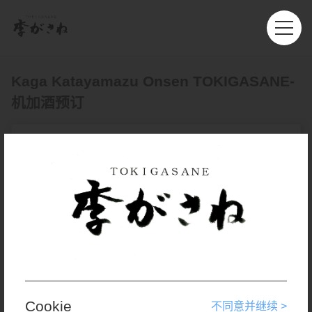
Kaga Katayamazu Onsen TOKIGASANE-
机加酒预订
往返
多程
出发地
上海 - 浦东 (PVG)
目的地
旅客人数
舱位等级
Cookie
不同意并继续 >