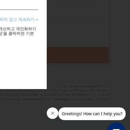
하지 않고 계속하기 >
 개선하고 개인화하기
정'을 클릭하면 기본
Time Design International Pte. Ltd.
ays 10:00 a.m.–5:00 p.m. (JST), excluding Japanese holidays & Dec 29–Jan 3
5-6550-6327 / USA toll free +1-833-203-1117 *24/7 IVR(English, 中文, 한국어)
6 Time Design International Pte. Ltd. Travel Agent Licence Number : TA03125