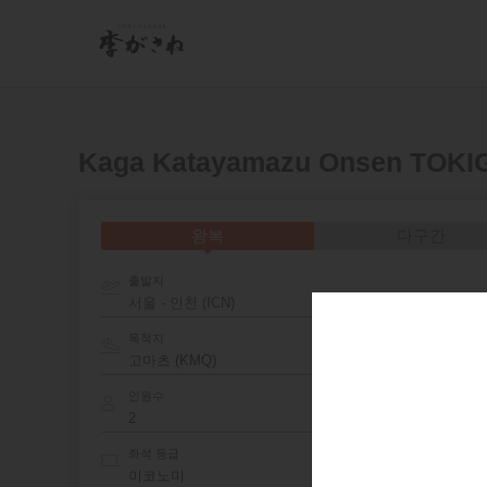
Kaga Katayamazu Onsen TO
왕복
다구간
출발지
서울 - 인천 (ICN)
목적지
인원수
좌석 등급