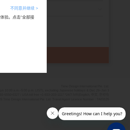
不同意并继续 >
览体验。点击“全部接
Time Design International Pte. Ltd.
ays 10:00 a.m.–5:00 p.m. (JST), excluding Japanese holidays & Dec 29–Jan 3
65-6550-6327 / USA toll free +1-833-203-1117 *24/7 IVR(English, 中文, 한국어)
6 Time Design International Pte. Ltd. Travel Agent Licence Number : TA03125