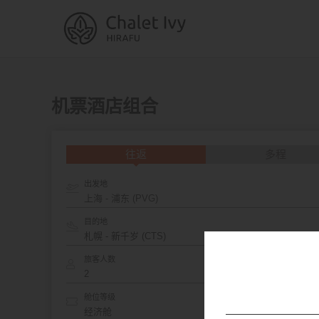
机票酒店组合
往返
多程
出发地
上海 - 浦东 (PVG)
目的地
旅客人数
舱位等级