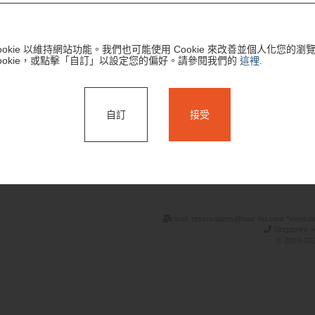
ookie 以維持網站功能。我們也可能使用 Cookie 來改善並個人化您的
ookie，或點擊「自訂」以設定您的偏好。請參閱我們的
這裡
.
自訂
接受
搜尋
mail: reservations@tour-list.com *weekd
Singapore +
© 2019-202