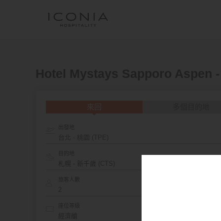
Hotel Mystays Sapporo Aspe
來回
多個目的地
出發地
台北 - 桃園 (TPE)
目的地
旅客人數
座位等級