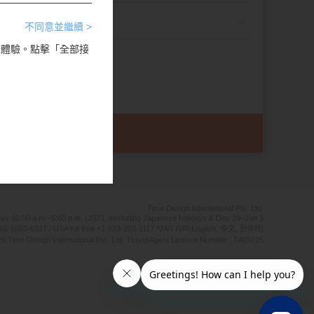
不同意並繼續 >
瀏覽體驗。點擊「全部接
Time Design International Pte. Ltd.
ays 10:00 a.m.–5:00 p.m. (JST), excluding Japanese holidays & Dec 29–Jan 3
65-6550-6327 / USA toll free +1-833-203-1117 *24/7 IVR(English, 中文, 한국어)
6 Time Design International Pte. Ltd. Travel Agent Licence Number : TA03125